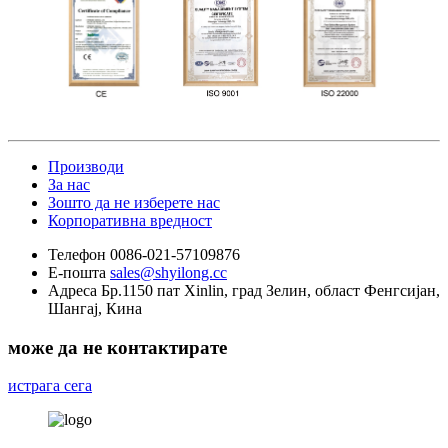
Производи
За нас
Зошто да не изберете нас
Корпоративна вредност
Телефон
0086-021-57109876
Е-пошта
sales@shyilong.cc
Адреса
Бр.1150 пат Xinlin, град Зелин, област Фенгсијан,
Шангај, Кина
може да не контактирате
истрага сега