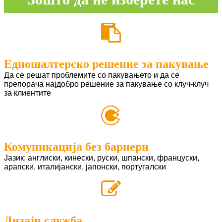
Едношалтерско решение за пакување
Да се ​​решат проблемите со пакувањето и да се
препорача најдобро решение за пакување со клуч-клуч
за клиентите
Комуникација без бариери
Јазик: англиски, кинески, руски, шпански, француски,
арапски, италијански, јапонски, португалски
Дизајн служба