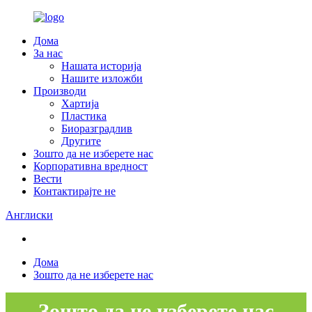
Дома
За нас
Нашата историја
Нашите изложби
Производи
Хартија
Пластика
Биоразградлив
Другите
Зошто да не изберете нас
Корпоративна вредност
Вести
Контактирајте не
Англиски
Дома
Зошто да не изберете нас
Зошто да не изберете нас