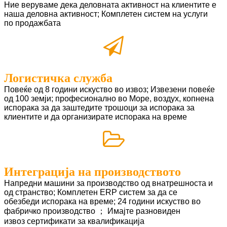
Ние веруваме дека деловната активност на клиентите е
наша деловна активност; Комплетен систем на услуги
по продажбата
Логистичка служба
Повеќе од 8 години искуство во извоз; Извезени повеќе
од 100 земји; професионално во
Море, воздух, копнена
испорака за да заштедите трошоци за испорака за
клиентите и да организирате испорака на време
Интеграција на производството
Напредни машини за производство од внатрешноста и
од странство; Комплетен ERP систем за да се
обезбеди
испорака на време; 24 години искуство во
фабричко производство ； Имајте разновиден
извоз
сертификати за квалификација