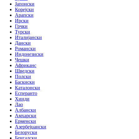
Јапонски
Корејски
Арапски
Ирски
Грчки
Турски
Италијански
Дански
Романски
Индонезиски
Чешки
Африканс
Шведски
Полски
Баскиски
Каталонски
Есперанто
Хинди
Лао
Албански
Амхарски
Ерменски
Азербејџански
Белоруски
Бенгалски