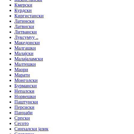
Кмерски
Курдски
Киргистански
Латински
Латвиски
Литвански
Луксумуу ..
Македонски
Малгашки
Малајски
Малајаламски
Малтешки
Маори
Марати
Монголски
Бурмански
Непалски
Норвешки
Паштунски
Персиски
Панџаби
Српски
Сесото
Синхалски јазик