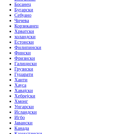
Босанец
Бугарски
Себуано
Чичева
Корзиканец
Хрватски
холандски
Естонски
Филипински
Фински
Фризиски
Галициски
Грузиски
Гуџарати
Хаити
Хауса
Хавајски
Хебрејски
Хмонг
Унгарски
Исландски
Игбо
Јавански
Канада
Казахстански